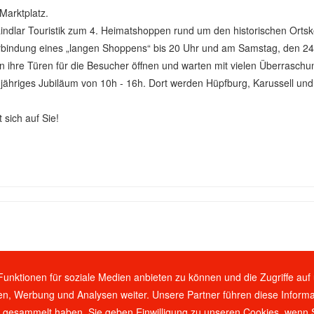
Marktplatz.
indlar Touristik zum 4. Heimatshoppen rund um den historischen Ortske
rbindung eines „langen Shoppens“ bis 20 Uhr und am Samstag, den 24. 
hre Türen für die
Besucher öffnen und warten mit vielen Überraschu
 jähriges Jubiläum von 10h - 16h. Dort werden Hüpfburg, Karussell und 
sich auf Sie!
Funktionen für soziale Medien anbieten zu können und die Zugriffe au
en, Werbung und Analysen weiter. Unsere Partner führen diese Inform
te gesammelt haben. Sie geben Einwilligung zu unseren Cookies, wenn